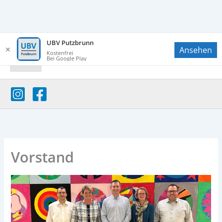
Zum
UBV Putzbrunn
✕
Ansehen
Inhalt
UBV Putzbrunn
Kostenfrei
Bei Google Play
springen
Vorstand