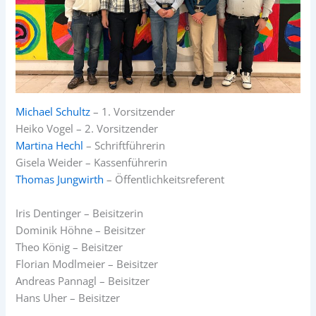
Michael Schultz
– 1. Vorsitzender
Heiko Vogel – 2. Vorsitzender
Martina Hechl
– Schriftführerin
Gisela Weider – Kassenführerin
Thomas Jungwirth
– Öffentlichkeitsreferent
Iris Dentinger – Beisitzerin
Dominik Höhne – Beisitzer
Theo König – Beisitzer
Florian Modlmeier – Beisitzer
Andreas Pannagl – Beisitzer
Hans Uher – Beisitzer