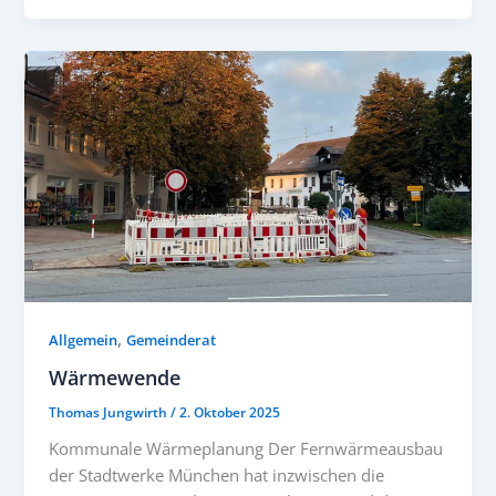
,
Allgemein
Gemeinderat
Wärmewende
Thomas Jungwirth
/
2. Oktober 2025
Kommunale Wärmeplanung Der Fernwärmeausbau
der Stadtwerke München hat inzwischen die