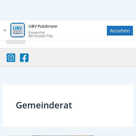
Zum
UBV Putzbrunn
✕
Ansehen
Inhalt
UBV Putzbrunn
Kostenfrei
Bei Google Play
springen
Gemeinderat