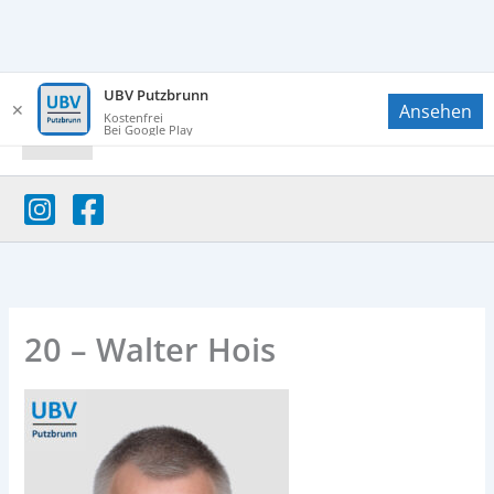
Zum
UBV Putzbrunn
✕
Ansehen
Inhalt
UBV Putzbrunn
Kostenfrei
Bei Google Play
springen
20 – Walter Hois