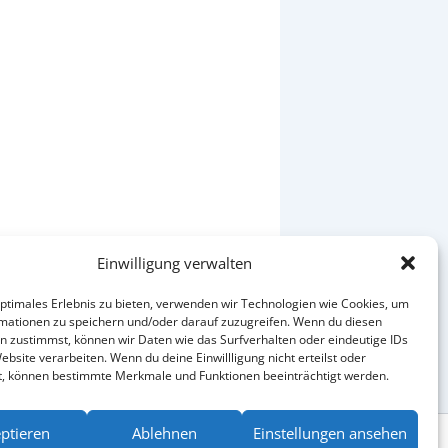
Einwilligung verwalten
optimales Erlebnis zu bieten, verwenden wir Technologien wie Cookies, um
mationen zu speichern und/oder darauf zuzugreifen. Wenn du diesen
Repair-Café am 13.09.2025
n zustimmst, können wir Daten wie das Surfverhalten oder eindeutige IDs
ebsite verarbeiten. Wenn du deine Einwillligung nicht erteilst oder
t, können bestimmte Merkmale und Funktionen beeinträchtigt werden.
ptieren
Ablehnen
Einstellungen ansehen
enzhinweis