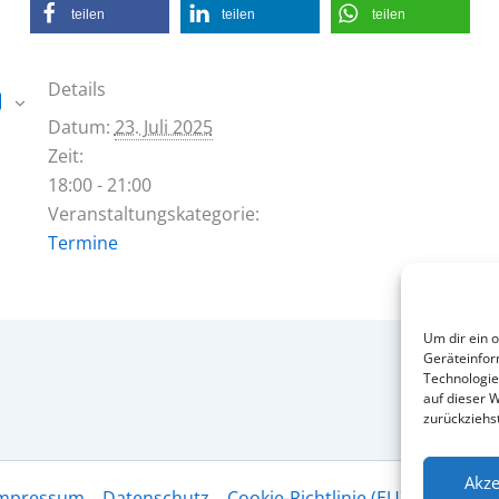
teilen
teilen
teilen
Details
n
Datum:
23. Juli 2025
Zeit:
18:00 - 21:00
Veranstaltungskategorie:
Termine
Um dir ein 
Geräteinfor
Technologie
auf dieser W
zurückziehs
Akze
mpressum
Datenschutz
Cookie-Richtlinie (EU)
Transpar