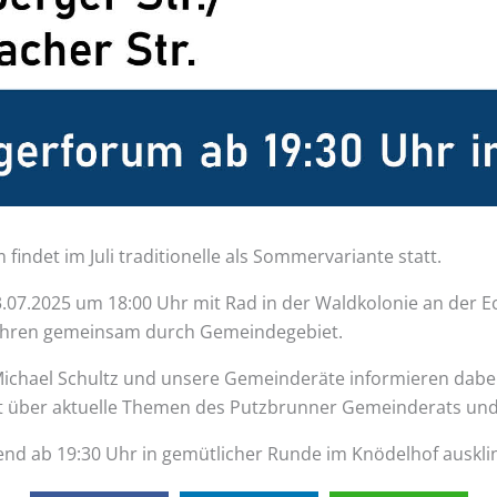
indet im Juli traditionelle als Sommervariante statt.
3.07.2025 um 18:00 Uhr mit Rad in der Waldkolonie an der E
ahren gemeinsam durch Gemeindegebiet.
chael Schultz und unsere Gemeinderäte informieren dabei 
t über aktuelle Themen des Putzbrunner Gemeinderats und
end ab 19:30 Uhr in gemütlicher Runde im Knödelhof auskli